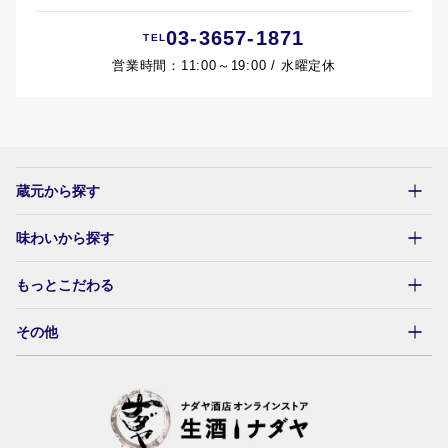
03-3657-1871
TEL
営業時間：11:00～19:00 / 水曜定休
蔵元から探す
味わいから探す
東北
北関東
南関東
華やか
爽やか
果実
辛口
旨口
Special
燗
男山本店
武勇
東灘醸造
もっとこだわる
はさまや酒造店
府中誉
吉川醸造
ライスィー
キレ
白ワイン的な辛口
酸味
スパークリング
ガス感
にごり
軽い
その他
奥田酒造店
磯蔵酒造
中口
重い
生っぽい（火入れ）
速醸酛
生酛・山廃酛
水酛・菩提酛
齋彌酒造店
富川酒造店
ナダヤPB酒
グッズ／他
楯の川酒造
外池酒造
奥羽自慢
町田酒造
冨士酒造
聖酒造