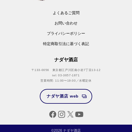
吾妻嶺酒造店
よくあるご質問
甲信越
北陸
東海
お問い合わせ
峰乃白梅酒造
数馬酒造
蔵元林本店
プライバシーポリシー
宮尾酒造
清水酒造
英君酒造
特定商取引法に基づく表記
酒千蔵野
伊藤酒造
三和酒造
伴野酒造
澤田酒造
ナダヤ酒店
河忠酒造
森喜酒造場
〒133-0056 東京都江戸川区南小岩7丁目13-12
近畿
山陽・山陰
四国
tel: 03-3657-1871
営業時間: 11:00〜19:00／水曜定休
浪乃音酒造
日本海酒造
三芳菊酒造
白杉酒造
山岡酒造
南酒造場
ナダヤ酒店 web
本田商店
大嶺酒造
西岡酒造店
都美人酒造
長州酒造
高木酒造
千代酒造
中野BC
©2026 ナダヤ酒店
ハクレイ酒造