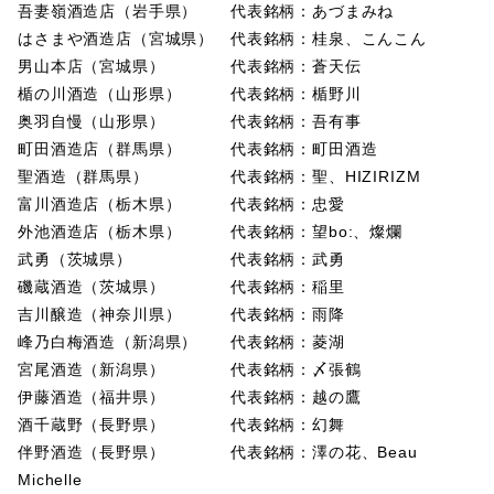
吾妻嶺酒造店（岩手県） 代表銘柄：あづまみね
はさまや酒造店（宮城県） 代表銘柄：桂泉、こんこん
男山本店（宮城県） 代表銘柄：蒼天伝
楯の川酒造（山形県） 代表銘柄：楯野川
奥羽自慢（山形県） 代表銘柄：吾有事
町田酒造店（群馬県） 代表銘柄：町田酒造
聖酒造（群馬県） 代表銘柄：聖、HIZIRIZM
富川酒造店（栃木県） 代表銘柄：忠愛
外池酒造店（栃木県） 代表銘柄：望bo:、燦爛
武勇（茨城県） 代表銘柄：武勇
磯蔵酒造（茨城県） 代表銘柄：稲里
吉川醸造（神奈川県） 代表銘柄：雨降
峰乃白梅酒造（新潟県） 代表銘柄：菱湖
宮尾酒造（新潟県） 代表銘柄：〆張鶴
伊藤酒造（福井県） 代表銘柄：越の鷹
酒千蔵野（長野県） 代表銘柄：幻舞
伴野酒造（長野県） 代表銘柄：澤の花、Beau
Michelle