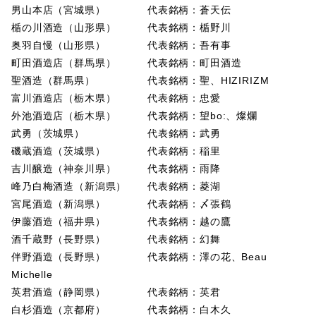
男山本店（宮城県） 代表銘柄：蒼天伝
楯の川酒造（山形県） 代表銘柄：楯野川
奥羽自慢（山形県） 代表銘柄：吾有事
町田酒造店（群馬県） 代表銘柄：町田酒造
聖酒造（群馬県） 代表銘柄：聖、HIZIRIZM
富川酒造店（栃木県） 代表銘柄：忠愛
外池酒造店（栃木県） 代表銘柄：望bo:、燦爛
武勇（茨城県） 代表銘柄：武勇
磯蔵酒造（茨城県） 代表銘柄：稲里
吉川醸造（神奈川県） 代表銘柄：雨降
峰乃白梅酒造（新潟県） 代表銘柄：菱湖
宮尾酒造（新潟県） 代表銘柄：〆張鶴
伊藤酒造（福井県） 代表銘柄：越の鷹
酒千蔵野（長野県） 代表銘柄：幻舞
伴野酒造（長野県） 代表銘柄：澤の花、Beau
Michelle
英君酒造（静岡県） 代表銘柄：英君
白杉酒造（京都府） 代表銘柄：白木久