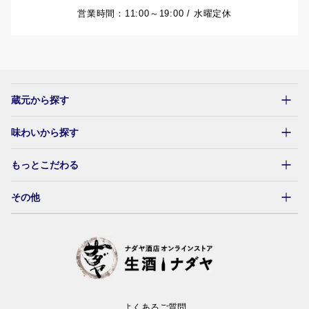
営業時間：11:00～19:00 / 水曜定休
蔵元から探す
味わいから探す
東北
北関東
南関東
華やか
爽やか
果実
辛口
旨口
Special
燗
男山本店
武勇
東灘醸造
もっとこだわる
はさまや酒造店
府中誉
吉川醸造
ライスィー
キレ
白ワイン的な辛口
酸味
スパークリング
ガス感
にごり
軽い
その他
奥田酒造店
磯蔵酒造
中口
重い
生っぽい（火入れ）
速醸酛
生酛・山廃酛
水酛・菩提酛
齋彌酒造店
富川酒造店
ナダヤPB酒
グッズ／他
楯の川酒造
外池酒造
奥羽自慢
町田酒造
冨士酒造
聖酒造
吾妻嶺酒造店
よくあるご質問